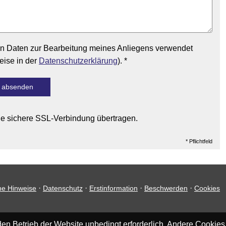
en Daten zur Bearbeitung meines Anliegens verwendet
eise in der
Datenschutzerklärung
). *
absenden
ne sichere SSL-Verbindung übertragen.
* Pflichtfeld
·
·
·
·
he Hinweise
Datenschutz
Erstinformation
Beschwerden
Cookies
en Betrieb der Website unbedingt erforderlich. Andere Cookies