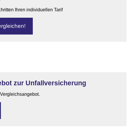
itten Ihren individuellen Tarif
r­gleichen!
ot zur Unfall­ver­si­che­rung
n Vergleichsangebot.