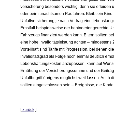
ver­si­che­rung besonders wichtig, denn sie erleiden 
oder beim unachtsamen Radfahren. Bleibt ein Kind na
Unfall­ver­si­che­rung je nach Vertrag eine lebensl
Ernstfall beispielsweise der behindertengerechte
Fahrzeugs finanziert werden kann. Eltern sollten beim 
eine hohe Invaliditätsleistung achten – mindesten
Vorteilhaft sind Tarife mit Progression, bei denen 
Invaliditätsgrad als Folge noch einmal deutlich er
Lebenshaltungskosten anzupassen, kann auf Wunsc
Erhöhung der Versicherungssumme und der Beiträge.
Unfallbegriff übrigens möglichst weit fassen: Auch 
sollten eingeschlossen sein – Ereignisse, die Kinder
[
zurück
]